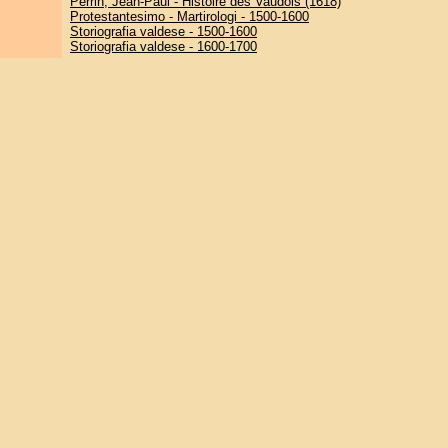
Perrin, Jean-Paul - Histoire des Vaudois (1618)
Protestantesimo - Martirologi - 1500-1600
Storiografia valdese - 1500-1600
Storiografia valdese - 1600-1700