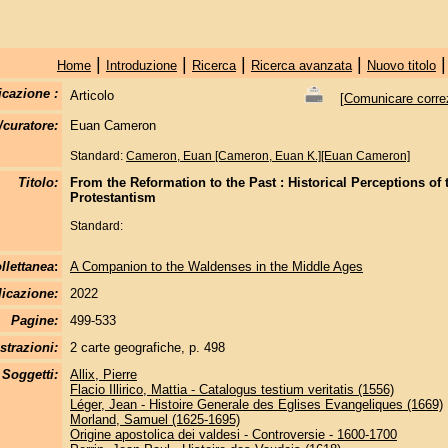
|
|
|
|
Home
Introduzione
Ricerca
Ricerca avanzata
Nuovo titolo
icazione :
Articolo
[
Comunicare correzi
/curatore:
Euan Cameron
Standard:
Cameron, Euan [Cameron, Euan K.][Euan Cameron]
Titolo:
From the Reformation to the Past : Historical Perceptions of
Protestantism
Standard:
llettanea
:
A Companion to the Waldenses in the Middle Ages
licazione:
2022
Pagine:
499-533
strazioni:
2 carte geografiche, p. 498
Soggetti:
Allix, Pierre
Flacio Illirico, Mattia - Catalogus testium veritatis (1556)
Léger, Jean - Histoire Generale des Eglises Evangeliques (1669)
Morland, Samuel (1625-1695)
Origine apostolica dei valdesi - Controversie - 1600-1700