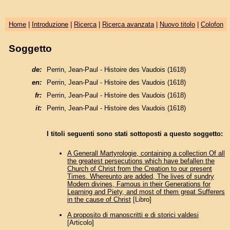
Home
|
Introduzione
|
Ricerca
|
Ricerca avanzata
|
Nuovo titolo
|
Colofon
Soggetto
de:
Perrin, Jean-Paul - Histoire des Vaudois (1618)
en:
Perrin, Jean-Paul - Histoire des Vaudois (1618)
fr:
Perrin, Jean-Paul - Histoire des Vaudois (1618)
it:
Perrin, Jean-Paul - Histoire des Vaudois (1618)
I titoli seguenti sono stati sottoposti a questo soggetto:
A Generall Martyrologie, containing a collection Of all
the greatest persecutions which have befallen the
Church of Christ from the Creation to our present
Times. Whereunto are added, The lives of sundry
Modern divines, Famous in their Generations for
Learning and Piety, and most of them great Sufferers
in the cause of Christ
[Libro]
A proposito di manoscritti e di storici valdesi
[Articolo]