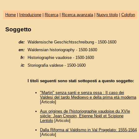
Home
|
Introduzione
|
Ricerca
|
Ricerca avanzata
|
Nuovo titolo
|
Colofon
Soggetto
de:
Waldensische Geschichtsschreibung - 1500-1600
en:
Waldensian historiography - 1500-1600
fr:
Historiographie vaudoise - 1500-1600
it:
Storiografia valdese - 1500-1600
I titoli seguenti sono stati sottoposti a questo soggetto:
"Martiri" senza santi e senza ossa : Il caso dei
Valdesi del tardo Medioevo e della prima età moderna
[Articolo]
Aux origines de l'historiographie vaudoise du XVIe
siècle: Jean Crespin, Etienne Noël et Scipione
Lentolo
[Articolo]
Dalla Riforma al Valdismo in Val Pragelato: 1555-1564
[Articolo]