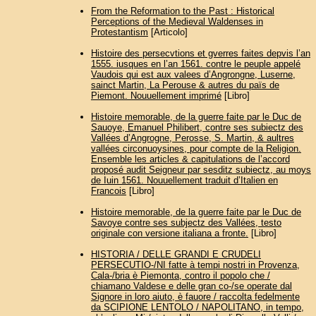
From the Reformation to the Past : Historical
Perceptions of the Medieval Waldenses in
Protestantism
[Articolo]
Histoire des persecvtions et gverres faites depvis l’an
1555. iusques en l’an 1561. contre le peuple appelé
Vaudois qui est aux valees d’Angrongne, Luserne,
sainct Martin, La Perouse & autres du païs de
Piemont. Nouuellement imprimé
[Libro]
Histoire memorable, de la guerre faite par le Duc de
Sauoye, Emanuel Philibert, contre ses subiectz des
Vallées d’Angrogne, Perosse, S. Martin, & aultres
vallées circonuoysines, pour compte de la Religion.
Ensemble les articles & capitulations de l’accord
proposé audit Seigneur par sesditz subiectz, au moys
de Iuin 1561. Nouuellement traduit d’Italien en
Francois
[Libro]
Histoire memorable, de la guerre faite par le Duc de
Savoye contre ses subjectz des Vallées, testo
originale con versione italiana a fronte.
[Libro]
HISTORIA / DELLE GRANDI E CRUDELI
PERSECUTIO-/NI fatte à tempi nostri in Provenza,
Cala-/bria è Piemonta, contro il popolo che /
chiamano Valdese e delle gran co-/se operate dal
Signore in loro aiuto, è fauore / raccolta fedelmente
da SCIPIONE LENTOLO / NAPOLITANO, in tempo,