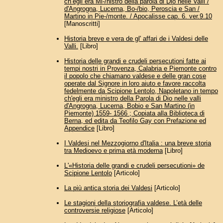
ch’egli era Mi-/nistro della parola di Dio nelle Valli /
d'Angrogna, Lucerna, Bo-/bio, Peroscia e San /
Martino in Pie-/monte. / Apocalisse cap. 6. ver.9.10
[Manoscritti]
Historia breve e vera de gl' affari de i Valdesi delle
Valli.
[Libro]
Historia delle grandi e crudeli persecutioni fatte ai
tempi nostri in Provenza, Calabria e Piemonte contro
il popolo che chiamano valdese e delle gran cose
operate dal Signore in loro aiuto e favore raccolta
fedelmente da Scipione Lentolo, Napoletano in tempo
ch'egli era ministro della Parola di Dio nelle valli
d'Angrogna, Lucerna, Bobio e San Martino (in
Piemonte) 1559- 1566 ; Copiata alla Biblioteca di
Berna, ed edita da Teofilo Gay con Prefazione ed
Appendice
[Libro]
I Valdesi nel Mezzogiorno d'Italia : una breve storia
tra Medioevo e prima età moderna
[Libro]
L'«Historia delle grandi e crudeli persecutioni» de
Scipione Lentolo
[Articolo]
La più antica storia dei Valdesi
[Articolo]
Le stagioni della storiografia valdese. L’età delle
controversie religiose
[Articolo]