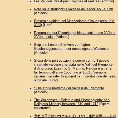
Les Vaudois des Alpes : mythes et réalités
[Articolo]
Note sulla storiografia valdese dei secoli XVI e XVII
[Articolo]
Presenze valdesi nel Mezzogiorno d'Italia (secoli XV-
XVII)
[Libro]
Remarques sur l'historiographie vaudoise des XVIe et
XVIIe siècles
[Articolo]
Scipione Lentolo Bild vom verfolgten
Glaubensgenossen : der unbesiegbare Waldenser
[Articolo]
Storia delle persecuzioni e guerre contro il popolo
chiamato valdese che abita nelle Valli del Piemonte,
di Angrogna, Luserna, S. Martino, Perosa e altre, a
far tempo dall’anno 1555 fino al 1561 : Versione
italiana integrale. In appendice : riproduzione del testo
originale.
[Libro]
Sulla storia moderna dei Valdesi del Piemonte
[Articolo]
The Waldenses : Polemic and Historiography of a
Religious Minority between 1510 and 1712
[Opera
collettanea]
宗教改革以降のヴァルド派における集団意識――起源