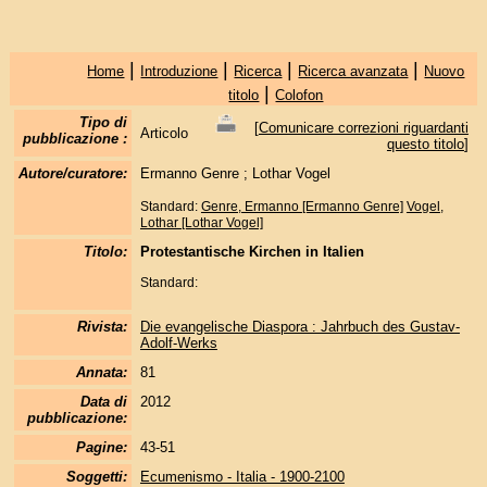
|
|
|
|
Home
Introduzione
Ricerca
Ricerca avanzata
Nuovo
|
titolo
Colofon
Tipo di
[
Comunicare correzioni riguardanti
Articolo
pubblicazione :
questo titolo
]
Autore/curatore:
Ermanno Genre ; Lothar Vogel
Standard:
Genre, Ermanno [Ermanno Genre]
Vogel,
Lothar [Lothar Vogel]
Titolo:
Protestantische Kirchen in Italien
Standard:
Rivista:
Die evangelische Diaspora : Jahrbuch des Gustav-
Adolf-Werks
Annata:
81
Data di
2012
pubblicazione:
Pagine:
43-51
Soggetti:
Ecumenismo - Italia - 1900-2100