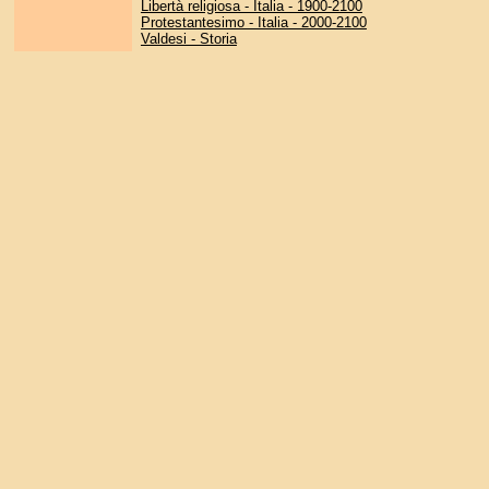
Libertà religiosa - Italia - 1900-2100
Protestantesimo - Italia - 2000-2100
Valdesi - Storia