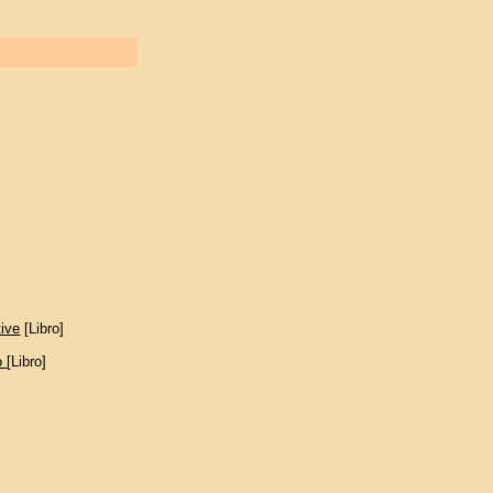
tive
[Libro]
mo
[Libro]