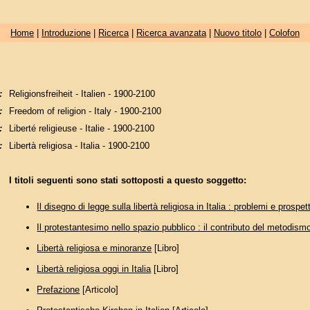
Home
|
Introduzione
|
Ricerca
|
Ricerca avanzata
|
Nuovo titolo
|
Colofon
:
Religionsfreiheit - Italien - 1900-2100
:
Freedom of religion - Italy - 1900-2100
:
Liberté religieuse - Italie - 1900-2100
:
Libertà religiosa - Italia - 1900-2100
I titoli seguenti sono stati sottoposti a questo soggetto:
Il disegno di legge sulla libertà religiosa in Italia : problemi e prospet
Il protestantesimo nello spazio pubblico : il contributo del metodis
Libertà religiosa e minoranze
[Libro]
Libertà religiosa oggi in Italia
[Libro]
Prefazione
[Articolo]