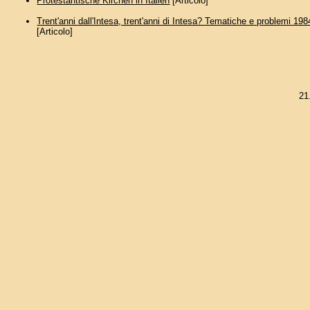
Protestantische Kirchen in Italien
[Articolo]
Trent'anni dall'Intesa, trent'anni di Intesa? Tematiche e problemi 19
[Articolo]
21