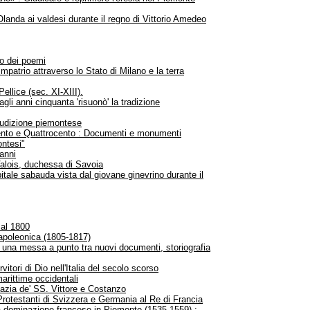
landa ai valdesi durante il regno di Vittorio Amedeo
ro dei poemi
 rimpatrio attraverso lo Stato di Milano e la terra
Pellice (sec. XI-XIII).
gli anni cinquanta 'risuonò' la tradizione
erudizione piemontese
ecento e Quattrocento : Documenti e monumenti
ontesi"
'anni
i Valois, duchessa di Savoia
ale sabauda vista dal giovane ginevrino durante il
 al 1800
napoleonica (1805-1817)
 una messa a punto tra nuovi documenti, storiografia
itori di Dio nell'Italia del secolo scorso
arittime occidentali
bazia de' SS. Vittore e Costanzo
Protestanti di Svizzera e Germania al Re di Francia
lla dominazione francese in Piemonte (1535-1559) :