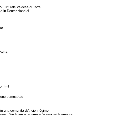
 Culturale Valdese di Torre
und in Deutschland di
no
atria
no.html
ione semestrale
li in una comunità d'Ancien régime
iano» : Giudicare e reprimere l'eresia nel Piemonte