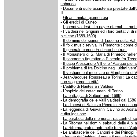
sabaudo
-
Documenti sulle assistenze prestate dall'O
II
-
Gli antitrinitari piemontesi
-
Gli eretici di Cuneo
-
I poemi valdesi : Lo payre eternal : il met
-
I valdesi nei Grigioni ed i loro tentativi di
biellese (1689-1690)
-
Il dominio dei signori di Luserna sulla Val 
-
Il folk music revival in Piemonte : come da
-
Il generale barone Federico Leutrum
-
Il Monastero di S. Maria di Pinerolo nell'
-
Il panorama figurativo a Pinerolo fra Tr
-
Il papa Alessandro VII e le "Pasque piem
-
Il problema di fra Dolcino negli ultimi vent
-
Il vestiario e il mobiliare di Margherita d
-
Jean-Jacques Rousseau a Torino : La capit
suo soggiorno in città
-
L'editto di Nantes e i Valdesi
-
L'ospizio dei catecumeni di Torino
-
La battaglia di Salbertrand (1689)
-
La demografia delle Valli valdesi dal 1686
-
La diocesi di Saluzzo-Pinerolo in epoca 
-
La leggenda di Giovanni Calvino ad Aosta
e divulgazione
-
La parabola della memoria : racconti di serv
-
La Riforma nei domini sabaudi delle Alpi m
-
La Riforma protestante nelle terre dell'Ab
-
Le ambascerie dei Cantoni e dei Principi 
in favore dei Valdesi durante il periodo de