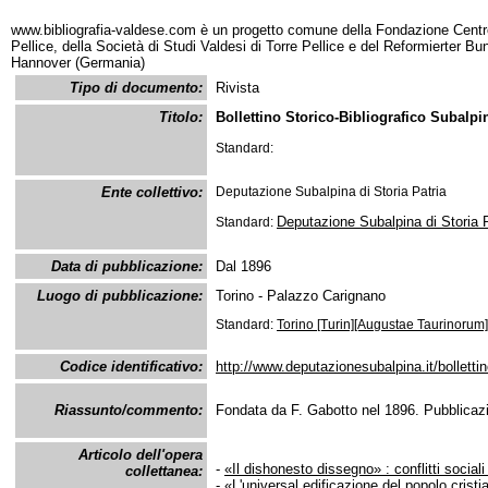
www.bibliografia-valdese.com è un progetto comune della Fondazione Centro
Pellice, della Società di Studi Valdesi di Torre Pellice e del Reformierter B
Hannover (Germania)
Tipo di documento:
Rivista
Titolo:
Bollettino Storico-Bibliografico Subalpi
Standard:
Ente collettivo:
Deputazione Subalpina di Storia Patria
Deputazione Subalpina di Storia P
Standard:
Data di pubblicazione:
Dal 1896
Luogo di pubblicazione:
Torino - Palazzo Carignano
Standard:
Torino [Turin][Augustae Taurinorum]
Codice identificativo:
http://www.deputazionesubalpina.it/bolletti
Riassunto/commento:
Fondata da F. Gabotto nel 1896. Pubblicaz
Articolo dell'opera
-
«Il dishonesto dissegno» : conflitti socia
collettanea:
-
«L'universal edificazione del popolo crist