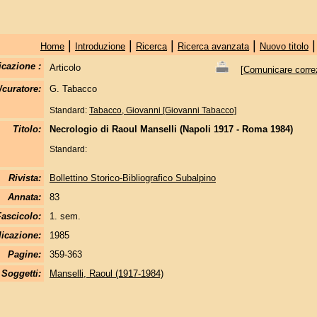
|
|
|
|
Home
Introduzione
Ricerca
Ricerca avanzata
Nuovo titolo
icazione :
Articolo
[
Comunicare correzi
/curatore:
G. Tabacco
Standard:
Tabacco, Giovanni [Giovanni Tabacco]
Titolo:
Necrologio di Raoul Manselli (Napoli 1917 - Roma 1984)
Standard:
Rivista:
Bollettino Storico-Bibliografico Subalpino
Annata:
83
Fascicolo:
1. sem.
licazione:
1985
Pagine:
359-363
Soggetti:
Manselli, Raoul (1917-1984)