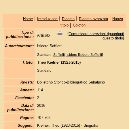
|
|
|
|
Home
Introduzione
Ricerca
Ricerca avanzata
Nuovo
|
titolo
Colofon
Tipo di
[
Comunicare correzioni riguardanti
Articolo
pubblicazione :
questo titolo
]
Autore/curatore:
Isidoro Soffietti
Standard:
Soffietti, Isidoro [Isidoro Soffietti]
Titolo:
Theo Kiefner (1923-2015)
Standard:
Rivista:
Bollettino Storico-Bibliografico Subalpino
Annata:
114
Fascicolo:
2
Data di
2016
pubblicazione:
Pagine:
707-708
Soggetti:
Kiefner, Theo (1923-2015) - Biografia