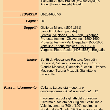
Angeli, Franco [FrancoAngeli][F.
Standard:
Angeli][Franco Angeli][Angeli]
ISBN/ISSN:
88-204-6867-0
Pagine:
201
Soggetti:
Giulio da Milano (1504-1581)
Landolfi, Dolfin (tipografo)
Lentolo, Scipione (1525-1599) - Biografia
Protestantesimo - Chiavenna - 1500-1600
Protestantesimo - Val Bregaglia - 1500-1600
Valtellina - Storia religiosa - 1500-1700
Vergerio, Pietro Paolo (1498-1565) - Biografia
Indice:
Scritti di: Alessandro Pastore, Conradin
Bonorand, Silvano Cavazza, Uogo Rozzo,
Claudio Madonia, Giampolo Zucchini, Umbero
Mazzone, Tiziana Mazzali, Gianvittorio
Signorotto
Riassunto/commento:
Collana:
La società moderna e
contemporanea / Analisi e contributi
; 12
Il volume raccoglie gli atti del convegno
"Riforma e società nei Grigioni : Valtellina e
Valchiavenna tra '500 e '600", svoltosi a
Sondrio il 2 e 3 luglio 1989 e organizzato dal