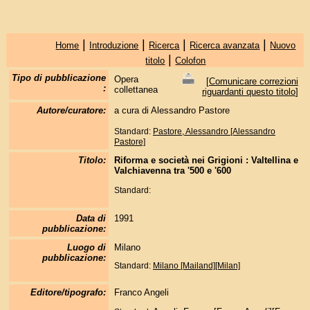
|
|
|
|
Home
Introduzione
Ricerca
Ricerca avanzata
Nuovo
|
titolo
Colofon
Tipo di pubblicazione
Opera
[
Comunicare correzioni
:
collettanea
riguardanti questo titolo
]
Autore/curatore:
a cura di Alessandro Pastore
Standard:
Pastore, Alessandro [Alessandro
Pastore]
Titolo:
Riforma e società nei Grigioni : Valtellina e
Valchiavenna tra '500 e '600
Standard:
Data di
1991
pubblicazione:
Luogo di
Milano
pubblicazione:
Standard:
Milano [Mailand][Milan]
Editore/tipografo:
Franco Angeli