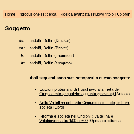
Home
|
Introduzione
|
Ricerca
|
Ricerca avanzata
|
Nuovo titolo
|
Colofon
Soggetto
de:
Landolfi, Dolfin (Drucker)
en:
Landolfi, Dolfin (Printer)
fr:
Landolfi, Dolfin (imprimeur)
it:
Landolfi, Dolfin (tipografo)
I titoli seguenti sono stati sottoposti a questo soggetto:
Edizioni protestanti di Poschiavo alla metà del
Cinquecento (e qualche aggiunta ginevrina)
[Articolo]
Nella Valtellina del tardo Cinquecento : fede, cultura,
società
[Libro]
Riforma e società nei Grigioni : Valtellina e
Valchiavenna tra '500 e '600
[Opera collettanea]