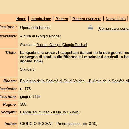
|
|
|
|
Home
Introduzione
Ricerca
Ricerca avanzata
Nuovo titolo
icazione :
Opera collettanea
[
Comunicare correzi
/curatore:
A cura di Giorgio Rochat
Standard:
Rochat, Giorgio [Giorgio Rochat]
Titolo:
La spada e la croce : I cappellani italiani nelle due guerre mo
convegno di studi sulla Riforma e i movimenti ereticali in Ital
agosto 1994)
Standard:
Rivista:
Bollettino della Società di Studi Valdesi - Bulletin de la Société d
Fascicolo:
n. 176
licazione:
giugno 1995
Pagine:
300
Soggetti:
Cappellani militari - Italia 1911-1945
Indice:
GIORGIO ROCHAT - Presentazione, pp. 3-10;