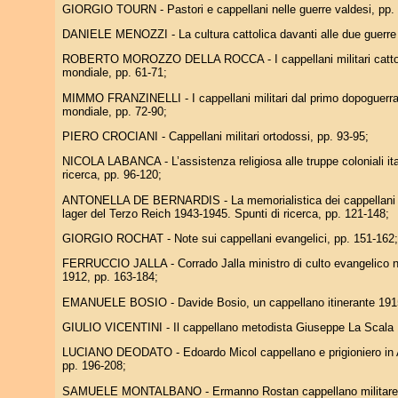
GIORGIO TOURN - Pastori e cappellani nelle guerre valdesi, pp. 
DANIELE MENOZZI - La cultura cattolica davanti alle due guerre 
ROBERTO MOROZZO DELLA ROCCA - I cappellani militari cattolic
mondiale, pp. 61-71;
MIMMO FRANZINELLI - I cappellani militari dal primo dopoguerra 
mondiale, pp. 72-90;
PIERO CROCIANI - Cappellani militari ortodossi, pp. 93-95;
NICOLA LABANCA - L’assistenza religiosa alle truppe coloniali ita
ricerca, pp. 96-120;
ANTONELLA DE BERNARDIS - La memorialistica dei cappellani milit
lager del Terzo Reich 1943-1945. Spunti di ricerca, pp. 121-148;
GIORGIO ROCHAT - Note sui cappellani evangelici, pp. 151-162;
FERRUCCIO JALLA - Corrado Jalla ministro di culto evangelico nel
1912, pp. 163-184;
EMANUELE BOSIO - Davide Bosio, un cappellano itinerante 1915
GIULIO VICENTINI - Il cappellano metodista Giuseppe La Scala 
LUCIANO DEODATO - Edoardo Micol cappellano e prigioniero in A
pp. 196-208;
SAMUELE MONTALBANO - Ermanno Rostan cappellano militare 1