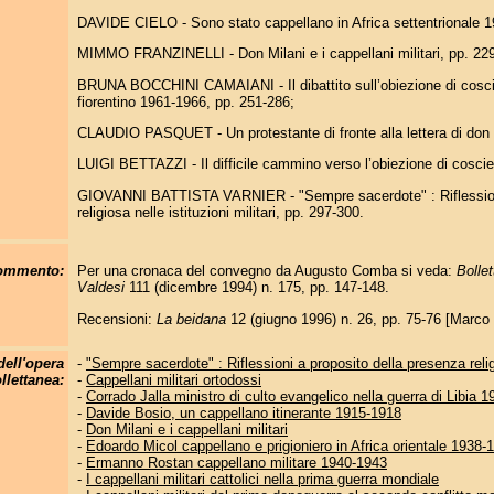
DAVIDE CIELO - Sono stato cappellano in Africa settentrionale 1
MIMMO FRANZINELLI - Don Milani e i cappellani militari, pp. 22
BRUNA BOCCHINI CAMAIANI - Il dibattito sull’obiezione di coscien
fiorentino 1961-1966, pp. 251-286;
CLAUDIO PASQUET - Un protestante di fronte alla lettera di don 
LUIGI BETTAZZI - Il difficile cammino verso l’obiezione di cosci
GIOVANNI BATTISTA VARNIER - "Sempre sacerdote" : Riflessioni
religiosa nelle istituzioni militari, pp. 297-300.
commento:
Per una cronaca del convegno da Augusto Comba si veda:
Bollet
Valdesi
111 (dicembre 1994) n. 175, pp. 147-148.
Recensioni:
La beidana
12 (giugno 1996) n. 26, pp. 75-76 [Marco 
dell'opera
-
"Sempre sacerdote" : Riflessioni a proposito della presenza religio
llettanea:
-
Cappellani militari ortodossi
-
Corrado Jalla ministro di culto evangelico nella guerra di Libia 
-
Davide Bosio, un cappellano itinerante 1915-1918
-
Don Milani e i cappellani militari
-
Edoardo Micol cappellano e prigioniero in Africa orientale 1938-
-
Ermanno Rostan cappellano militare 1940-1943
-
I cappellani militari cattolici nella prima guerra mondiale