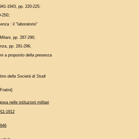
941-1943, pp. 220-225;
9-250;
za : il "laboratorio"
Milani, pp. 287-290;
enza, pp. 291-296;
 a proposito della presenza
tino della Società di Studi
Fratini]
sa nelle istituzioni militari
1911-1912
1946