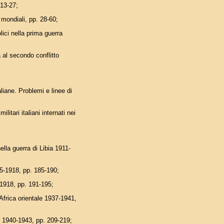
13-27;
mondiali, pp. 28-60;
i nella prima guerra
al secondo conflitto
liane. Problemi e linee di
ari italiani internati nei
la guerra di Libia 1911-
-1918, pp. 185-190;
1918, pp. 191-195;
frica orientale 1937-1941,
940-1943, pp. 209-219;