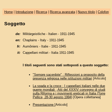
Home
|
Introduzione
|
Ricerca
|
Ricerca avanzata
|
Nuovo titolo
|
Colofon
Soggetto
de:
Militärgeistliche - Italien - 1911-1945
en:
Chaplains - Italy - 1911-1945
fr:
Aumôniers - Italie - 1911-1945
it:
Cappellani militari - Italia 1911-1945
I titoli seguenti sono stati sottoposti a questo soggetto:
"Sempre sacerdote" : Riflessioni a proposito della
presenza religiosa nelle istituzioni militari
[Articolo]
La spada e la croce : I cappellani italiani nelle due
guerre mondiali ; Atti del XXXIV convegno di studi
sulla Riforma e i movimenti ereticali in Italia (Torre
Pellice, 28-30 agosto 1994)
[Opera collettanea]
Presentazione
[Articolo]