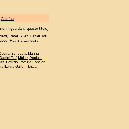
|
Colofon
oni riguardanti questo titolo
]
tti, Peter Biller, Daniel Toti,
raudo, Patrizia Cancian,
ivoira]
Benedetti, Marina
[Daniel Toti]
Müller, Daniela
an, Patrizia [Patrizia Cancian]
ra [Laura Gaffuri]
Tasca,