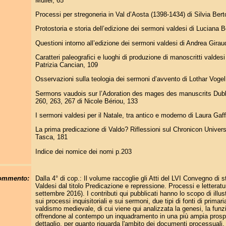
Müller, 65
Processi per stregoneria in Val d’Aosta (1398-1434) di Silvia Berto
Protostoria e storia dell’edizione dei sermoni valdesi di Luciana 
Questioni intorno all’edizione dei sermoni valdesi di Andrea Gira
Caratteri paleografici e luoghi di produzione di manoscritti valdes
Patrizia Cancian, 109
Osservazioni sulla teologia dei sermoni d’avvento di Lothar Voge
Sermons vaudois sur l’Adoration des mages des manuscrits Dublin
260, 263, 267 di Nicole Bériou, 133
I sermoni valdesi per il Natale, tra antico e moderno di Laura Gaf
La prima predicazione di Valdo? Riflessioni sul Chronicon Univer
Tasca, 181
Indice dei nomice dei nomi p.203
commento:
Dalla 4° di cop.: Il volume raccoglie gli Atti del LVI Convegno di s
Valdesi dal titolo Predicazione e repressione. Processi e letteratur
settembre 2016). I contributi qui pubblicati hanno lo scopo di illust
sui processi inquisitoriali e sui sermoni, due tipi di fonti di primar
valdismo medievale, di cui viene qui analizzata la genesi, la funzio
offrendone al contempo un inquadramento in una più ampia prospe
dettaglio, per quanto riguarda l'ambito dei documenti processuali,