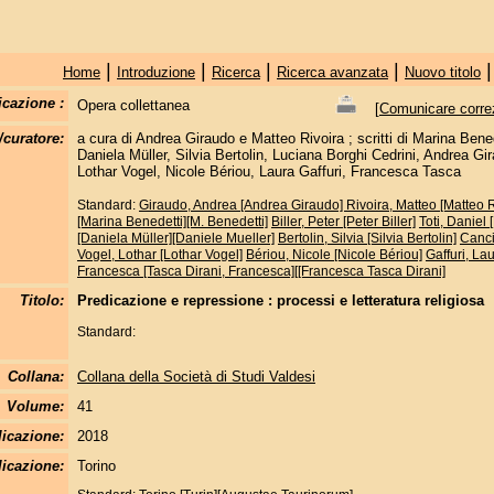
|
|
|
|
Home
Introduzione
Ricerca
Ricerca avanzata
Nuovo titolo
icazione :
Opera collettanea
[
Comunicare correzi
/curatore:
a cura di Andrea Giraudo e Matteo Rivoira ; scritti di Marina Benede
Daniela Müller, Silvia Bertolin, Luciana Borghi Cedrini, Andrea Gi
Lothar Vogel, Nicole Bériou, Laura Gaffuri, Francesca Tasca
Standard:
Giraudo, Andrea [Andrea Giraudo]
Rivoira, Matteo [Matteo R
[Marina Benedetti][M. Benedetti]
Biller, Peter [Peter Biller]
Toti, Daniel 
[Daniela Müller][Daniele Mueller]
Bertolin, Silvia [Silvia Bertolin]
Canci
Vogel, Lothar [Lothar Vogel]
Bériou, Nicole [Nicole Bériou]
Gaffuri, Lau
Francesca [Tasca Dirani, Francesca][[Francesca Tasca Dirani]
Titolo:
Predicazione e repressione : processi e letteratura religiosa
Standard:
Collana:
Collana della Società di Studi Valdesi
Volume:
41
licazione:
2018
icazione:
Torino