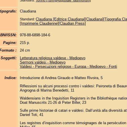
Standard:
Torino [Turin][Augustae Taurinorum]
tipografo:
Claudiana
Claudiana [Editrice Claudiana][Claudiana][Tipografia Cl
Standard:
[Imprimerie Claudienne][Claudian Press]
SBN/ISSN:
978-88-6898-184-6
Pagine:
215 p.
Formato :
24 cm
Soggetti:
Letteratura religiosa valdese - Medioevo
Sermoni valdesi - Medioevo
Valdesi - Persecuzioni religiose - Europa - Medioevo - Fonti
Indice:
Introduzione di Andrea Giraudo e Matteo Rivoira, 5
Riflessioni su alcuni processi contro i valdesi: Peironeta di Beaur
Angrogna di Marina Benedetti, 11
Waldensians in the Inquisition Registers in the Bibliothèque natio
Doat Manuscrits 21-26 di Peter Biller, 23
Sulle prime historiae di catari e valdesi. Dall’unità alla diversità a
Daniel Toti, 41
Les registres d’inquisition comme témoignages de la persécution