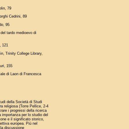
lin, 79
Borghi Cedrini, 89
udo, 95
i del tardo medioevo di
l, 121
, Trinity College Library,
furi, 155
sale di Laon di Francesca
tudi della Società di Studi
a religiosa (Torre Pellice, 2-4
rare i progressi della ricerca
ia importanza per lo studio del
ne e il significato storico,
ttiva europea. Più nel
 la discussione