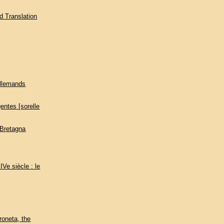
d Translation
allemands
gentes [sorelle
n Bretagna
IVe siècle : le
roneta, the