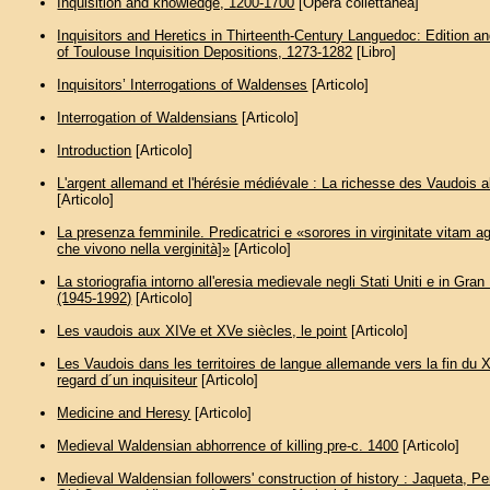
Inquisition and knowledge, 1200-1700
[Opera collettanea]
Inquisitors and Heretics in Thirteenth-Century Languedoc: Edition an
of Toulouse Inquisition Depositions, 1273-1282
[Libro]
Inquisitors’ Interrogations of Waldenses
[Articolo]
Interrogation of Waldensians
[Articolo]
Introduction
[Articolo]
L'argent allemand et l'hérésie médiévale : La richesse des Vaudois 
[Articolo]
La presenza femminile. Predicatrici e «sorores in virginitate vitam a
che vivono nella verginità]»
[Articolo]
La storiografia intorno all'eresia medievale negli Stati Uniti e in Gra
(1945-1992)
[Articolo]
Les vaudois aux XIVe et XVe siècles, le point
[Articolo]
Les Vaudois dans les territoires de langue allemande vers la fin du X
regard d´un inquisiteur
[Articolo]
Medicine and Heresy
[Articolo]
Medieval Waldensian abhorrence of killing pre-c. 1400
[Articolo]
Medieval Waldensian followers' construction of history : Jaqueta, Pe