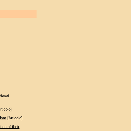
dieval
rticolo]
tism
[Articolo]
ion of their