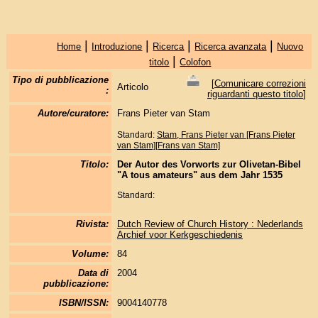
|
|
|
|
Home
Introduzione
Ricerca
Ricerca avanzata
Nuovo
|
titolo
Colofon
Tipo di pubblicazione
[
Comunicare correzioni
Articolo
:
riguardanti questo titolo
]
Autore/curatore:
Frans Pieter van Stam
Standard:
Stam, Frans Pieter van [Frans Pieter
van Stam][Frans van Stam]
Titolo:
Der Autor des Vorworts zur Olivetan-Bibel
"A tous amateurs" aus dem Jahr 1535
Standard:
Rivista:
Dutch Review of Church History : Nederlands
Archief voor Kerkgeschiedenis
Volume:
84
Data di
2004
pubblicazione:
ISBN/ISSN:
9004140778