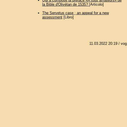
Qui a composé la préface «A tous amateurs» de
la Bible d'Olivétan de 1535?
[Articolo]
The Servetus case ; an appeal for a new
assessment
[Libro]
11.03.2022 20:19
/ vog