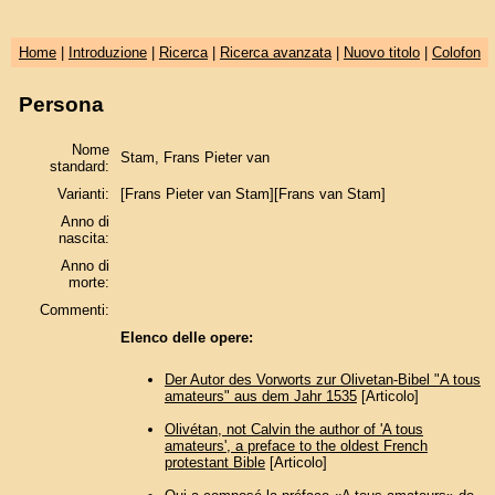
Home
|
Introduzione
|
Ricerca
|
Ricerca avanzata
|
Nuovo titolo
|
Colofon
Persona
Nome
Stam, Frans Pieter van
standard:
Varianti:
[Frans Pieter van Stam][Frans van Stam]
Anno di
nascita:
Anno di
morte:
Commenti:
Elenco delle opere:
Der Autor des Vorworts zur Olivetan-Bibel "A tous
amateurs" aus dem Jahr 1535
[Articolo]
Olivétan, not Calvin the author of 'A tous
amateurs', a preface to the oldest French
protestant Bible
[Articolo]