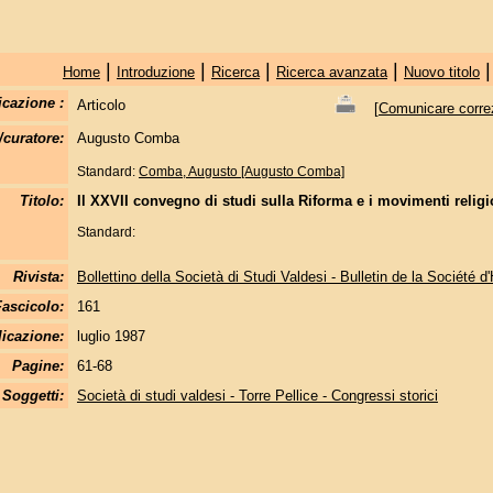
|
|
|
|
Home
Introduzione
Ricerca
Ricerca avanzata
Nuovo titolo
icazione :
Articolo
[
Comunicare correzi
/curatore:
Augusto Comba
Standard:
Comba, Augusto [Augusto Comba]
Titolo:
Il XXVII convegno di studi sulla Riforma e i movimenti religios
Standard:
Rivista:
Bollettino della Società di Studi Valdesi - Bulletin de la Société d
Fascicolo:
161
licazione:
luglio 1987
Pagine:
61-68
Soggetti:
Società di studi valdesi - Torre Pellice - Congressi storici