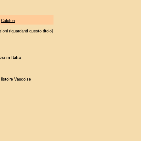
|
Colofon
oni riguardanti questo titolo
]
i in Italia
'Histoire Vaudoise