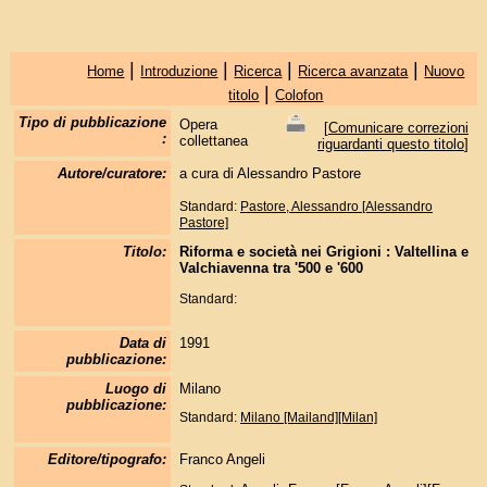
|
|
|
|
Home
Introduzione
Ricerca
Ricerca avanzata
Nuovo
|
titolo
Colofon
Tipo di pubblicazione
Opera
[
Comunicare correzioni
:
collettanea
riguardanti questo titolo
]
Autore/curatore:
a cura di Alessandro Pastore
Standard:
Pastore, Alessandro [Alessandro
Pastore]
Titolo:
Riforma e società nei Grigioni : Valtellina e
Valchiavenna tra '500 e '600
Standard:
Data di
1991
pubblicazione:
Luogo di
Milano
pubblicazione:
Standard:
Milano [Mailand][Milan]
Editore/tipografo:
Franco Angeli