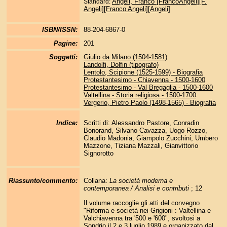
Angeli, Franco [FrancoAngeli][F.
Standard:
Angeli][Franco Angeli][Angeli]
ISBN/ISSN:
88-204-6867-0
Pagine:
201
Soggetti:
Giulio da Milano (1504-1581)
Landolfi, Dolfin (tipografo)
Lentolo, Scipione (1525-1599) - Biografia
Protestantesimo - Chiavenna - 1500-1600
Protestantesimo - Val Bregaglia - 1500-1600
Valtellina - Storia religiosa - 1500-1700
Vergerio, Pietro Paolo (1498-1565) - Biografia
Indice:
Scritti di: Alessandro Pastore, Conradin
Bonorand, Silvano Cavazza, Uogo Rozzo,
Claudio Madonia, Giampolo Zucchini, Umbero
Mazzone, Tiziana Mazzali, Gianvittorio
Signorotto
Riassunto/commento:
Collana:
La società moderna e
contemporanea / Analisi e contributi
; 12
Il volume raccoglie gli atti del convegno
"Riforma e società nei Grigioni : Valtellina e
Valchiavenna tra '500 e '600", svoltosi a
Sondrio il 2 e 3 luglio 1989 e organizzato dal