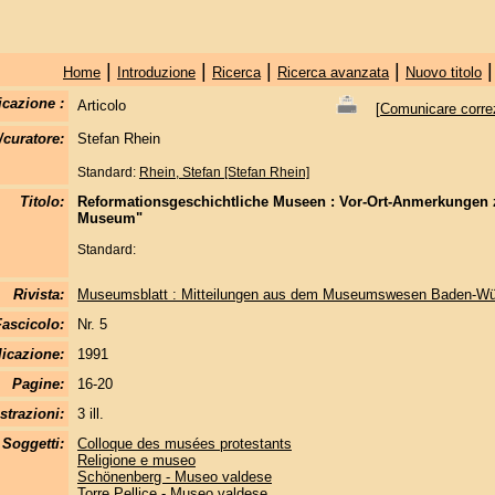
|
|
|
|
Home
Introduzione
Ricerca
Ricerca avanzata
Nuovo titolo
icazione :
Articolo
[
Comunicare correzi
/curatore:
Stefan Rhein
Standard:
Rhein, Stefan [Stefan Rhein]
Titolo:
Reformationsgeschichtliche Museen : Vor-Ort-Anmerkungen
Museum"
Standard:
Rivista:
Museumsblatt : Mitteilungen aus dem Museumswesen Baden-Wü
Fascicolo:
Nr. 5
licazione:
1991
Pagine:
16-20
strazioni:
3 ill.
Soggetti:
Colloque des musées protestants
Religione e museo
Schönenberg - Museo valdese
Torre Pellice - Museo valdese