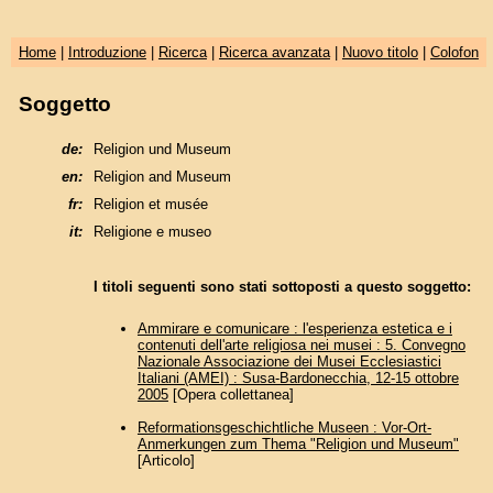
Home
|
Introduzione
|
Ricerca
|
Ricerca avanzata
|
Nuovo titolo
|
Colofon
Soggetto
de:
Religion und Museum
en:
Religion and Museum
fr:
Religion et musée
it:
Religione e museo
I titoli seguenti sono stati sottoposti a questo soggetto:
Ammirare e comunicare : l'esperienza estetica e i
contenuti dell'arte religiosa nei musei : 5. Convegno
Nazionale Associazione dei Musei Ecclesiastici
Italiani (AMEI) : Susa-Bardonecchia, 12-15 ottobre
2005
[Opera collettanea]
Reformationsgeschichtliche Museen : Vor-Ort-
Anmerkungen zum Thema "Religion und Museum"
[Articolo]