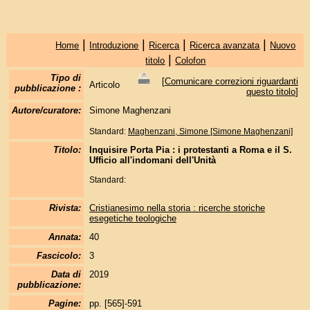
|
|
|
|
Home
Introduzione
Ricerca
Ricerca avanzata
Nuovo
|
titolo
Colofon
Tipo di
[
Comunicare correzioni riguardanti
Articolo
pubblicazione :
questo titolo
]
Autore/curatore:
Simone Maghenzani
Standard:
Maghenzani, Simone [Simone Maghenzani]
Titolo:
Inquisire Porta Pia : i protestanti a Roma e il S.
Ufficio all'indomani dell'Unità
Standard:
Rivista:
Cristianesimo nella storia : ricerche storiche
esegetiche teologiche
Annata:
40
Fascicolo:
3
Data di
2019
pubblicazione:
Pagine:
pp. [565]-591