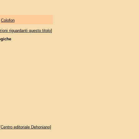
|
Colofon
oni riguardanti questo titolo
]
ogiche
Centro editoriale Dehoniano]