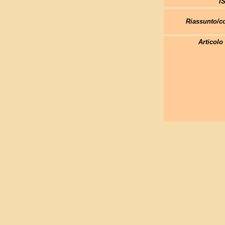
I
Riassunto/
Articolo 