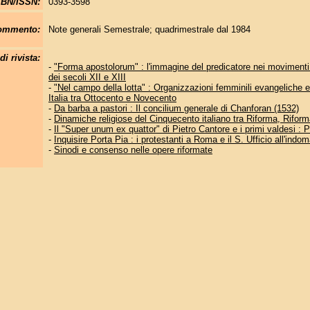
SBN/ISSN:
0393-3598
commento:
Note generali Semestrale; quadrimestrale dal 1984
di rivista:
-
"Forma apostolorum" : l'immagine del predicatore nei movimenti re
dei secoli XII e XIII
-
"Nel campo della lotta" : Organizzazioni femminili evangeliche 
Italia tra Ottocento e Novecento
-
Da barba a pastori : Il concilium generale di Chanforan (1532)
-
Dinamiche religiose del Cinquecento italiano tra Riforma, Riform
-
Il "Super unum ex quattor" di Pietro Cantore e i primi valdesi : Pr
-
Inquisire Porta Pia : i protestanti a Roma e il S. Ufficio all'indom
-
Sinodi e consenso nelle opere riformate