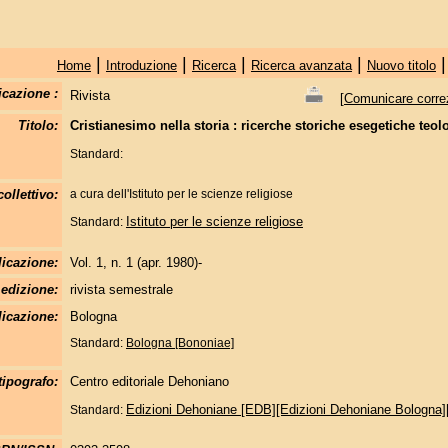
|
|
|
|
Home
Introduzione
Ricerca
Ricerca avanzata
Nuovo titolo
icazione :
Rivista
[
Comunicare correzi
Titolo:
Cristianesimo nella storia : ricerche storiche esegetiche teol
Standard:
ollettivo:
a cura dell'Istituto per le scienze religiose
Istituto per le scienze religiose
Standard:
licazione:
Vol. 1, n. 1 (apr. 1980)-
edizione:
rivista semestrale
icazione:
Bologna
Standard:
Bologna [Bononiae]
tipografo:
Centro editoriale Dehoniano
Edizioni Dehoniane [EDB][Edizioni Dehoniane Bologna][
Standard: