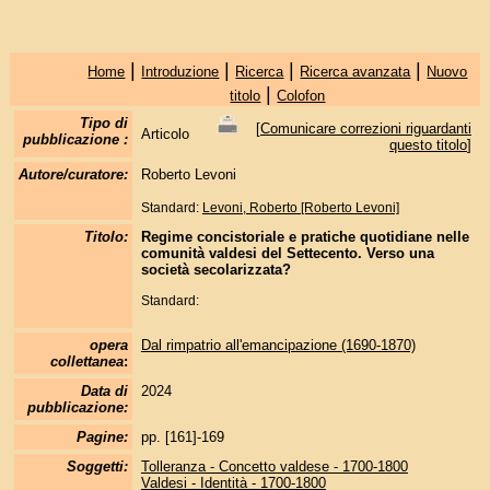
|
|
|
|
Home
Introduzione
Ricerca
Ricerca avanzata
Nuovo
|
titolo
Colofon
Tipo di
[
Comunicare correzioni riguardanti
Articolo
pubblicazione :
questo titolo
]
Autore/curatore:
Roberto Levoni
Standard:
Levoni, Roberto [Roberto Levoni]
Titolo:
Regime concistoriale e pratiche quotidiane nelle
comunità valdesi del Settecento. Verso una
società secolarizzata?
Standard:
opera
Dal rimpatrio all'emancipazione (1690-1870)
collettanea
:
Data di
2024
pubblicazione:
Pagine:
pp. [161]-169
Soggetti:
Tolleranza - Concetto valdese - 1700-1800
Valdesi - Identità - 1700-1800