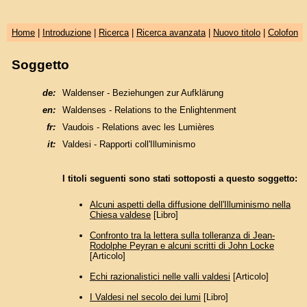
Home
|
Introduzione
|
Ricerca
|
Ricerca avanzata
|
Nuovo titolo
|
Colofon
Soggetto
de:
Waldenser - Beziehungen zur Aufklärung
en:
Waldenses - Relations to the Enlightenment
fr:
Vaudois - Relations avec les Lumières
it:
Valdesi - Rapporti coll'Illuminismo
I titoli seguenti sono stati sottoposti a questo soggetto:
Alcuni aspetti della diffusione dell'Illuminismo nella
Chiesa valdese
[Libro]
Confronto tra la lettera sulla tolleranza di Jean-
Rodolphe Peyran e alcuni scritti di John Locke
[Articolo]
Echi razionalistici nelle valli valdesi
[Articolo]
I Valdesi nel secolo dei lumi
[Libro]