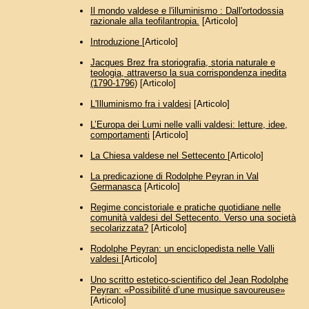
Il mondo valdese e l'illuminismo : Dall'ortodossia
razionale alla teofilantropia.
[Articolo]
Introduzione
[Articolo]
Jacques Brez fra storiografia, storia naturale e
teologia, attraverso la sua corrispondenza inedita
(1790-1796)
[Articolo]
L'Illuminismo fra i valdesi
[Articolo]
L’Europa dei Lumi nelle valli valdesi: letture, idee,
comportamenti
[Articolo]
La Chiesa valdese nel Settecento
[Articolo]
La predicazione di Rodolphe Peyran in Val
Germanasca
[Articolo]
Regime concistoriale e pratiche quotidiane nelle
comunità valdesi del Settecento. Verso una società
secolarizzata?
[Articolo]
Rodolphe Peyran: un enciclopedista nelle Valli
valdesi
[Articolo]
Uno scritto estetico-scientifico del Jean Rodolphe
Peyran: «Possibilité d’une musique savoureuse»
[Articolo]