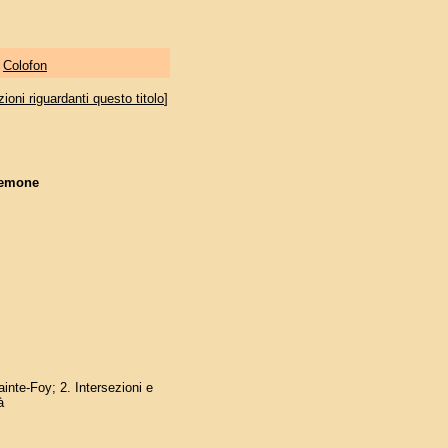
|
Colofon
oni riguardanti questo titolo
]
egemone
ainte-Foy; 2. Intersezioni e
à