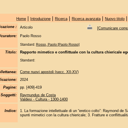
|
|
|
|
Home
Introduzione
Ricerca
Ricerca avanzata
Nuovo titolo
icazione :
Articolo
[
Comunicare correzi
/curatore:
Paolo Rosso
Standard:
Rosso, Paolo [Paolo Rosso]
Titolo:
Rapporto mimetico e conflittuale con la cultura chiericale 
Standard:
llettanea
:
Come nuovi apostoli (secc. XII-XV)
licazione:
2024
Pagine:
pp. [409]-419
Soggetti:
Raymundus de Costa
Valdesi - Cultura - 1300-1400
Indice:
1. La formazione intellettuale di un “eretico colto”: Raymond de S
spunti mimetici con la cultura chiericale; 3. Fratture e conflittualit