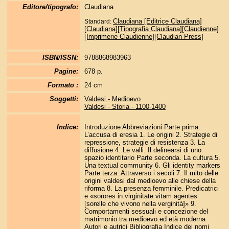
Editore/tipografo:
Claudiana
Claudiana [Editrice Claudiana]
Standard:
[Claudiana][Tipografia Claudiana][Claudienne]
[Imprimerie Claudienne][Claudian Press]
ISBN/ISSN:
9788868983963
Pagine:
678 p.
Formato :
24 cm
Soggetti:
Valdesi - Medioevo
Valdesi - Storia - 1100-1400
Indice:
Introduzione Abbreviazioni Parte prima.
L’accusa di eresia 1. Le origini 2. Strategie di
repressione, strategie di resistenza 3. La
diffusione 4. Le valli. Il delinearsi di uno
spazio identitario Parte seconda. La cultura 5.
Una textual community 6. Gli identity markers
Parte terza. Attraverso i secoli 7. Il mito delle
origini valdesi dal medioevo alle chiese della
riforma 8. La presenza femminile. Predicatrici
e «sorores in virginitate vitam agentes
[sorelle che vivono nella verginità]» 9.
Comportamenti sessuali e concezione del
matrimonio tra medioevo ed età moderna
Autori e autrici Bibliografia Indice dei nomi