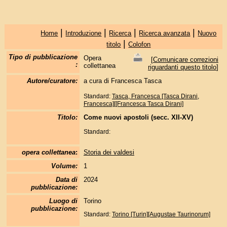
|
|
|
|
Home
Introduzione
Ricerca
Ricerca avanzata
Nuovo
|
titolo
Colofon
Tipo di pubblicazione
Opera
[
Comunicare correzioni
:
collettanea
riguardanti questo titolo
]
Autore/curatore:
a cura di Francesca Tasca
Standard:
Tasca, Francesca [Tasca Dirani,
Francesca][[Francesca Tasca Dirani]
Titolo:
Come nuovi apostoli (secc. XII-XV)
Standard:
opera collettanea
:
Storia dei valdesi
Volume:
1
Data di
2024
pubblicazione:
Luogo di
Torino
pubblicazione:
Standard:
Torino [Turin][Augustae Taurinorum]