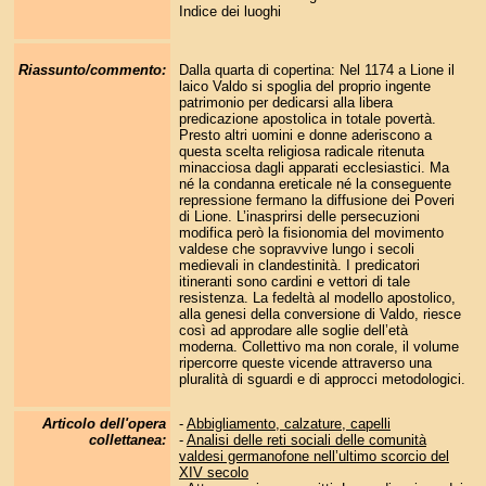
Indice dei luoghi
Riassunto/commento:
Dalla quarta di copertina: Nel 1174 a Lione il
laico Valdo si spoglia del proprio ingente
patrimonio per dedicarsi alla libera
predicazione apostolica in totale povertà.
Presto altri uomini e donne aderiscono a
questa scelta religiosa radicale ritenuta
minacciosa dagli apparati ecclesiastici. Ma
né la condanna ereticale né la conseguente
repressione fermano la diffusione dei Poveri
di Lione. L’inasprirsi delle persecuzioni
modifica però la fisionomia del movimento
valdese che sopravvive lungo i secoli
medievali in clandestinità. I predicatori
itineranti sono cardini e vettori di tale
resistenza. La fedeltà al modello apostolico,
alla genesi della conversione di Valdo, riesce
così ad approdare alle soglie dell’età
moderna. Collettivo ma non corale, il volume
ripercorre queste vicende attraverso una
pluralità di sguardi e di approcci metodologici.
Articolo dell'opera
-
Abbigliamento, calzature, capelli
collettanea:
-
Analisi delle reti sociali delle comunità
valdesi germanofone nell’ultimo scorcio del
XIV secolo