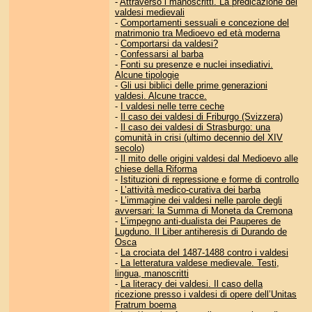
-
Attraverso i manoscritti. La predicazione dei
valdesi medievali
-
Comportamenti sessuali e concezione del
matrimonio tra Medioevo ed età moderna
-
Comportarsi da valdesi?
-
Confessarsi al barba
-
Fonti su presenze e nuclei insediativi.
Alcune tipologie
-
Gli usi biblici delle prime generazioni
valdesi. Alcune tracce.
-
I valdesi nelle terre ceche
-
Il caso dei valdesi di Friburgo (Svizzera)
-
Il caso dei valdesi di Strasburgo: una
comunità in crisi (ultimo decennio del XIV
secolo)
-
Il mito delle origini valdesi dal Medioevo alle
chiese della Riforma
-
Istituzioni di repressione e forme di controllo
-
L’attività medico-curativa dei barba
-
L’immagine dei valdesi nelle parole degli
avversari: la Summa di Moneta da Cremona
-
L’impegno anti-dualista dei Pauperes de
Lugduno. Il Liber antiheresis di Durando de
Osca
-
La crociata del 1487-1488 contro i valdesi
-
La letteratura valdese medievale. Testi,
lingua, manoscritti
-
La literacy dei valdesi. Il caso della
ricezione presso i valdesi di opere dell’Unitas
Fratrum boema