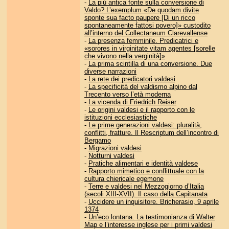
-
La più antica fonte sulla conversione di
Valdo? L’exemplum «De quodam divite
sponte sua facto paupere [Di un ricco
spontaneamente fattosi povero]» custodito
all’interno del Collectaneum Clarevallense
-
La presenza femminile. Predicatrici e
«sorores in virginitate vitam agentes [sorelle
che vivono nella verginità]»
-
La prima scintilla di una conversione. Due
diverse narrazioni
-
La rete dei predicatori valdesi
-
La specificità del valdismo alpino dal
Trecento verso l’età moderna
-
La vicenda di Friedrich Reiser
-
Le origini valdesi e il rapporto con le
istituzioni ecclesiastiche
-
Le prime generazioni valdesi: pluralità,
conflitti, fratture. Il Rescriptum dell’incontro di
Bergamo
-
Migrazioni valdesi
-
Notturni valdesi
-
Pratiche alimentari e identità valdese
-
Rapporto mimetico e conflittuale con la
cultura chiericale egemone
-
Terre e valdesi nel Mezzogiorno d’Italia
(secoli XIII-XVII). Il caso della Capitanata
-
Uccidere un inquisitore. Bricherasio, 9 aprile
1374
-
Un’eco lontana. La testimonianza di Walter
Map e l’interesse inglese per i primi valdesi