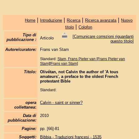
|
|
|
|
Home
Introduzione
Ricerca
Ricerca avanzata
Nuovo
|
titolo
Colofon
Tipo di
[
Comunicare correzioni riguardanti
Articolo
pubblicazione :
questo titolo
]
Autore/curatore:
Frans van Stam
Standard:
Stam, Frans Pieter van [Frans Pieter van
Stam][Frans van Stam]
Titolo:
Olivétan, not Calvin the author of 'A tous
amateurs', a preface to the oldest French
protestant Bible
Standard:
opera
Calvin - saint or sinner?
collettanea
:
Data di
2010
pubblicazione:
Pagine:
pp. [66]-81
Soggetti:
Bibbia - Traduzioni francesi - 1535