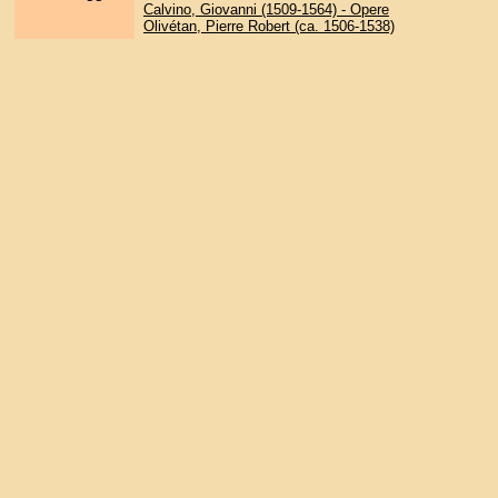
Calvino, Giovanni (1509-1564) - Opere
Olivétan, Pierre Robert (ca. 1506-1538)