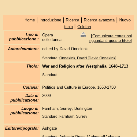
|
|
|
|
Home
Introduzione
Ricerca
Ricerca avanzata
Nuovo
|
titolo
Colofon
Tipo di
Opera
[
Comunicare correzioni
pubblicazione :
collettanea
riguardanti questo titolo
]
Autore/curatore:
edited by David Onnekink
Standard:
Onnekink, David [David Onnekink]
Titolo:
War and Religion after Westphalia, 1648–1713
Standard:
Collana:
Politics and Culture in Europe, 1650-1750
Data di
2009
pubblicazione:
Luogo di
Farnham, Surrey; Burlington
pubblicazione:
Standard:
Farnham, Surrey
Editore/tipografo:
Ashgate
Ashgate Press [Ashgate][Ashgate