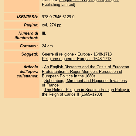
Standard:
Publishing Limited]
ISBN/ISSN:
978-0-7546-6129-0
Pagine:
xvi, 274 pp.
Numero di
Ill.
illustrazioni:
Formato :
24 cm
Soggetti:
Guerre di religione - Europa - 1648-1713
Religione e guerre - Europa - 1648-1713
Articolo
-
An English Dissenter and the Crisis of European
dell'opera
Protestantism : Roger Morrice’s Perception of
collettanea:
European Politics in the 1680s
-
Schomberg, Miremont and Huguenot Invasions
of France
-
The Role of Religion in Spanish Foreign Policy in
the Reign of Carlos II (1665–1700)