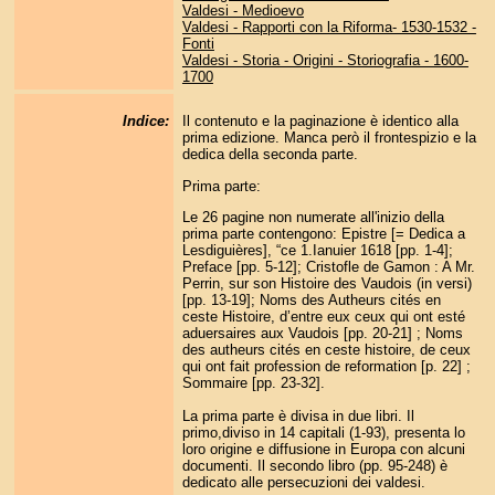
Valdesi - Medioevo
Valdesi - Rapporti con la Riforma- 1530-1532 -
Fonti
Valdesi - Storia - Origini - Storiografia - 1600-
1700
Indice:
Il contenuto e la paginazione è identico alla
prima edizione. Manca però il frontespizio e la
dedica della seconda parte.
Prima parte:
Le 26 pagine non numerate all'inizio della
prima parte contengono: Epistre [= Dedica a
Lesdiguières], “ce 1.Ianuier 1618 [pp. 1-4];
Preface [pp. 5-12]; Cristofle de Gamon : A Mr.
Perrin, sur son Histoire des Vaudois (in versi)
[pp. 13-19]; Noms des Autheurs cités en
ceste Histoire, d’entre eux ceux qui ont esté
aduersaires aux Vaudois [pp. 20-21] ; Noms
des autheurs cités en ceste histoire, de ceux
qui ont fait profession de reformation [p. 22] ;
Sommaire [pp. 23-32].
La prima parte è divisa in due libri. Il
primo,diviso in 14 capitali (1-93), presenta lo
loro origine e diffusione in Europa con alcuni
documenti. Il secondo libro (pp. 95-248) è
dedicato alle persecuzioni dei valdesi.