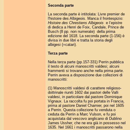
Seconda parte
La seconda parte è intitolata: Livre premier de
l'histoire des Albigeois. Manca il frontespizio:
Histoire des Chrestiens Albigeois
e l’epistre
di dedica a Henri de Foix, Candale, Prince de
Busch (8 pp. non numerate) della prima
edizione del 1618. La seconda parte (1-156) è
divisa in due libri e tratta la storia degli
albigesi (=catari).
Terza parte
Nella terza parte (pp.157-331) Perrin pubblica
il testo di alcuni manoscritti valdesi; alcuni
frammenti si trovano anche nella prima parte.
Perrin aveva a disposizione due collezioni di
manoscritti:
(1) Manoscritti valdesi di carattere religioso-
dottrinale riuniti 1602 dai pastori delle Valli
valdesi, in particolare dal pastore Dominique
Vignaux. La raccolta fu poi portata in Francia,
prima al pastore Daniel Chamier, poi nel 1605
a Perrin. Questa collezione fu venduta o
ceduta da Perrin a Marc Vulson, e fu poi
acquistata dal vescovo anglicano di Dublino
James Ussher, che ne era già in possesso nel
1635. Nel 1661 i manoscritti passarono nella