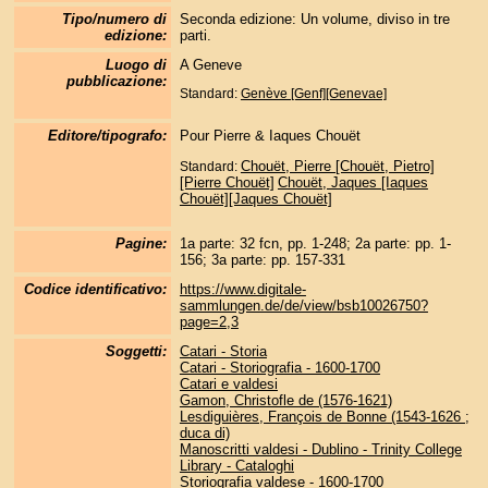
Tipo/numero di
Seconda edizione: Un volume, diviso in tre
edizione:
parti.
Luogo di
A Geneve
pubblicazione:
Standard:
Genève [Genf][Genevae]
Editore/tipografo:
Pour Pierre & Iaques Chouët
Chouët, Pierre [Chouët, Pietro]
Standard:
[Pierre Chouët]
Chouët, Jaques [Iaques
Chouët][Jaques Chouët]
Pagine:
1a parte: 32 fcn, pp. 1-248; 2a parte: pp. 1-
156; 3a parte: pp. 157-331
Codice identificativo:
https://www.digitale-
sammlungen.de/de/view/bsb10026750?
page=2,3
Soggetti:
Catari - Storia
Catari - Storiografia - 1600-1700
Catari e valdesi
Gamon, Christofle de (1576-1621)
Lesdiguières, François de Bonne (1543-1626 ;
duca di)
Manoscritti valdesi - Dublino - Trinity College
Library - Cataloghi
Storiografia valdese - 1600-1700