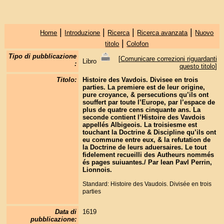
|
|
|
|
Home
Introduzione
Ricerca
Ricerca avanzata
Nuovo
|
titolo
Colofon
Tipo di pubblicazione
[
Comunicare correzioni riguardanti
Libro
:
questo titolo
]
Titolo:
Histoire des Vavdois. Divisee en trois
parties. La premiere est de leur origine,
pure croyance, & persecutions qu’ils ont
souffert par toute l’Europe, par l’espace de
plus de quatre cens cinquante ans. La
seconde contient l’Histoire des Vavdois
appellés Albigeois. La troisiesme est
touchant la Doctrine & Discipline qu’ils ont
eu commune entre eux, & la refutation de
la Doctrine de leurs aduersaires. Le tout
fidelement recueilli des Autheurs nommés
és pages suiuantes./ Par Iean Pavl Perrin,
Lionnois.
Standard: Histoire des Vaudois. Divisée en trois
parties
Data di
1619
pubblicazione: