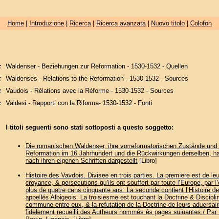
Home
|
Introduzione
|
Ricerca
|
Ricerca avanzata
|
Nuovo titolo
|
Colofon
:
Waldenser - Beziehungen zur Reformation - 1530-1532 - Quellen
:
Waldenses - Relations to the Reformation - 1530-1532 - Sources
:
Vaudois - Rélations avec la Réforme - 1530-1532 - Sources
:
Valdesi - Rapporti con la Riforma- 1530-1532 - Fonti
I titoli seguenti sono stati sottoposti a questo soggetto:
Die romanischen Waldenser, ihre vorreformatorischen Zustände und 
Reformation im 16 Jahrhundert und die Rückwirkungen derselben, h
nach ihren eigenen Schriften dargestellt
[Libro]
Histoire des Vavdois. Divisee en trois parties. La premiere est de leu
croyance, & persecutions qu’ils ont souffert par toute l’Europe, par 
plus de quatre cens cinquante ans. La seconde contient l’Histoire d
appellés Albigeois. La troisiesme est touchant la Doctrine & Disciplin
commune entre eux, & la refutation de la Doctrine de leurs aduersair
fidelement recueilli des Autheurs nommés és pages suiuantes./ Par