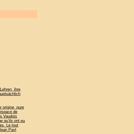
Lehren, ihre
auptsächlich
r origine, pure
l’espace de
es Vaudois
e qu’ils ont eu
es. Le tout
 Iean Pavl