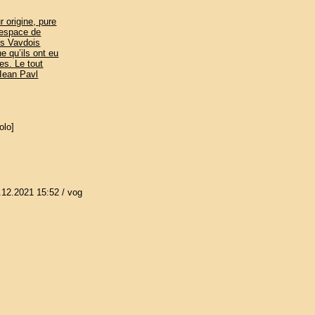
r origine, pure
l’espace de
es Vavdois
e qu’ils ont eu
es. Le tout
 Iean Pavl
olo]
.12.2021 15:52
/ vog