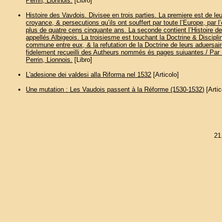
Perrin, Lionnois.
[Libro]
Histoire des Vavdois. Divisee en trois parties. La premiere est de leu
croyance, & persecutions qu’ils ont souffert par toute l’Europe, par 
plus de quatre cens cinquante ans. La seconde contient l’Histoire d
appellés Albigeois. La troisiesme est touchant la Doctrine & Disciplin
commune entre eux, & la refutation de la Doctrine de leurs aduersair
fidelement recueilli des Autheurs nommés és pages suiuantes./ Par
Perrin, Lionnois.
[Libro]
L'adesione dei valdesi alla Riforma nel 1532
[Articolo]
Une mutation : Les Vaudois passent à la Réforme (1530-1532)
[Artic
21