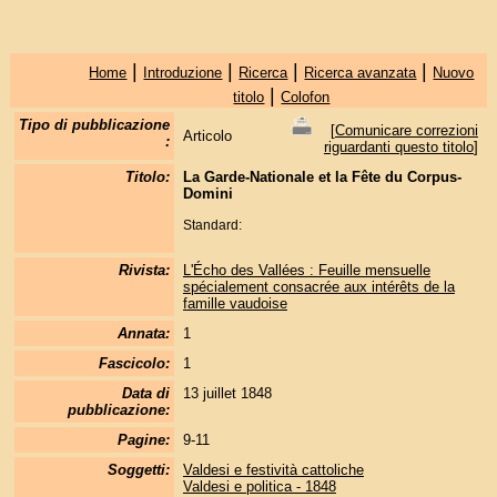
|
|
|
|
Home
Introduzione
Ricerca
Ricerca avanzata
Nuovo
|
titolo
Colofon
Tipo di pubblicazione
[
Comunicare correzioni
Articolo
:
riguardanti questo titolo
]
Titolo:
La Garde-Nationale et la Fête du Corpus-
Domini
Standard:
Rivista:
L'Écho des Vallées : Feuille mensuelle
spécialement consacrée aux intérêts de la
famille vaudoise
Annata:
1
Fascicolo:
1
Data di
13 juillet 1848
pubblicazione:
Pagine:
9-11
Soggetti:
Valdesi e festività cattoliche
Valdesi e politica - 1848