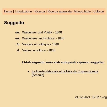
Home
|
Introduzione
|
Ricerca
|
Ricerca avanzata
|
Nuovo titolo
|
Colofon
Soggetto
de:
Waldenser und Politik - 1848
en:
Waldenses and Politics - 1848
fr:
Vaudois et politique - 1848
it:
Valdesi e politica - 1848
I titoli seguenti sono stati sottoposti a questo soggetto:
La Garde-Nationale et la Fête du Corpus-Domini
[Articolo]
21.12.2021 15:52
/ vog