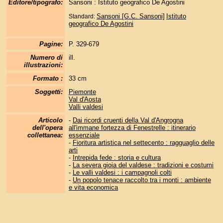
Editore/tipografo:
Sansoni : Istituto geografico De Agostini
Sansoni [G.C. Sansoni]
Istituto
Standard:
geografico De Agostini
Pagine:
P. 329-679
Numero di
ill.
illustrazioni:
Formato :
33 cm
Soggetti:
Piemonte
Val d'Aosta
Valli valdesi
Articolo
-
Dai ricordi cruenti della Val d'Angrogna
dell'opera
all'immane fortezza di Fenestrelle : itinerario
collettanea:
essenziale
-
Fioritura artistica nel settecento : ragguaglio delle
arti
-
Intrepida fede : storia e cultura
-
La severa gioia del valdese : tradizioni e costumi
-
Le valli valdesi : i campagnoli colti
-
Un popolo tenace raccolto tra i monti : ambiente
e vita economica