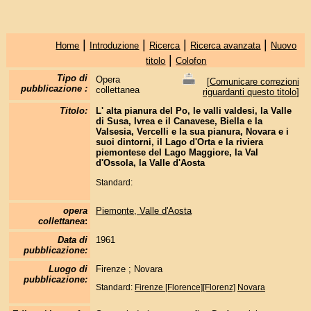
|
|
|
|
Home
Introduzione
Ricerca
Ricerca avanzata
Nuovo
|
titolo
Colofon
Tipo di
Opera
[
Comunicare correzioni
pubblicazione :
collettanea
riguardanti questo titolo
]
Titolo:
L' alta pianura del Po, le valli valdesi, la Valle
di Susa, Ivrea e il Canavese, Biella e la
Valsesia, Vercelli e la sua pianura, Novara e i
suoi dintorni, il Lago d'Orta e la riviera
piemontese del Lago Maggiore, la Val
d'Ossola, la Valle d'Aosta
Standard:
opera
Piemonte, Valle d'Aosta
collettanea
:
Data di
1961
pubblicazione:
Luogo di
Firenze ; Novara
pubblicazione:
Standard:
Firenze [Florence][Florenz]
Novara