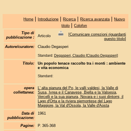
|
|
|
|
Home
Introduzione
Ricerca
Ricerca avanzata
Nuovo
|
titolo
Colofon
Tipo di
[
Comunicare correzioni riguardanti
Articolo
pubblicazione :
questo titolo
]
Autore/curatore:
Claudio Degasperi
Standard:
Degasperi, Claudio [Claudio Degasperi]
Titolo:
Un popolo tenace raccolto tra i monti : ambiente
e vita economica
Standard:
opera
L' alta pianura del Po, le valli valdesi, la Valle di
collettanea
:
Susa, Ivrea e il Canavese, Biella e la Valsesia,
Vercelli e la sua pianura, Novara e i suoi dintorni, il
Lago d'Orta e la riviera piemontese del Lago
Maggiore, la Val d'Ossola, la Valle d'Aosta
Data di
1961
pubblicazione:
Pagine:
P. 365-368