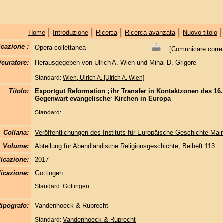
|
|
|
|
Home
Introduzione
Ricerca
Ricerca avanzata
Nuovo titolo
icazione :
Opera collettanea
[
Comunicare correzi
/curatore:
Herausgegeben von Ulrich A. Wien und Mihai-D. Grigore
Standard:
Wien, Ulrich A. [Ulrich A. Wien]
Titolo:
Exportgut Reformation ; ihr Transfer in Kontaktzonen des 16
Gegenwart evangelischer Kirchen in Europa
Standard:
Collana:
Veröffentlichungen des Instituts für Europäische Geschichte Mai
Volume:
Abteilung für Abendländische Religionsgeschichte, Beiheft 113
licazione:
2017
icazione:
Göttingen
Standard:
Göttingen
tipografo:
Vandenhoeck & Ruprecht
Vandenhoeck & Ruprecht
Standard: