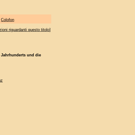
|
Colofon
oni riguardanti questo titolo
]
. Jahrhunderts und die
nz