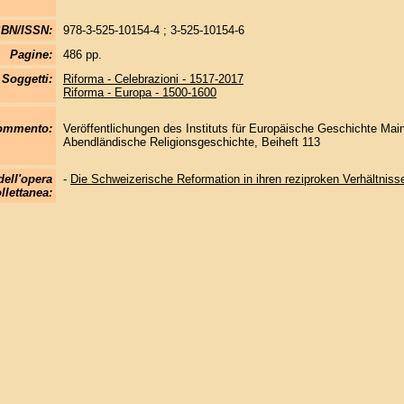
SBN/ISSN:
978-3-525-10154-4 ; 3-525-10154-6
Pagine:
486 pp.
Soggetti:
Riforma - Celebrazioni - 1517-2017
Riforma - Europa - 1500-1600
commento:
Veröffentlichungen des Instituts für Europäische Geschichte Mainz
Abendländische Religionsgeschichte, Beiheft 113
dell'opera
-
Die Schweizerische Reformation in ihren reziproken Verhältnis
llettanea: