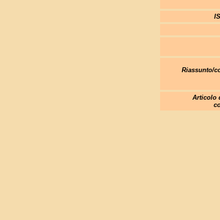
I
Riassunto/
Articolo 
co