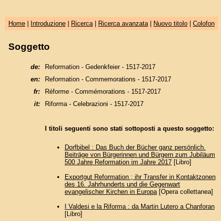
Home
|
Introduzione
|
Ricerca
|
Ricerca avanzata
|
Nuovo titolo
|
Colofon
Soggetto
de:
Reformation - Gedenkfeier - 1517-2017
en:
Reformation - Commemorations - 1517-2017
fr:
Réforme - Commémorations - 1517-2017
it:
Riforma - Celebrazioni - 1517-2017
I titoli seguenti sono stati sottoposti a questo soggetto:
Dorfbibel : Das Buch der Bücher ganz persönlich.
Beiträge von Bürgerinnen und Bürgern zum Jubiläum
500 Jahre Reformation im Jahre 2017
[Libro]
Exportgut Reformation ; ihr Transfer in Kontaktzonen
des 16. Jahrhunderts und die Gegenwart
evangelischer Kirchen in Europa
[Opera collettanea]
I Valdesi e la Riforma : da Martin Lutero a Chanforan
[Libro]