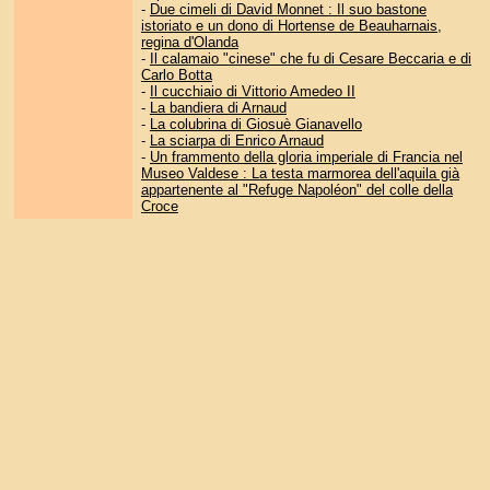
-
Due cimeli di David Monnet : Il suo bastone
istoriato e un dono di Hortense de Beauharnais,
regina d'Olanda
-
Il calamaio "cinese" che fu di Cesare Beccaria e di
Carlo Botta
-
Il cucchiaio di Vittorio Amedeo II
-
La bandiera di Arnaud
-
La colubrina di Giosuè Gianavello
-
La sciarpa di Enrico Arnaud
-
Un frammento della gloria imperiale di Francia nel
Museo Valdese : La testa marmorea dell'aquila già
appartenente al "Refuge Napoléon" del colle della
Croce