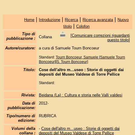
|
|
|
|
Home
Introduzione
Ricerca
Ricerca avanzata
Nuovo
|
titolo
Colofon
Tipo di
[
Comunicare correzioni riguardanti
Collana
pubblicazione :
questo titolo
]
Autore/curatore:
a cura di Samuele Tourn Boncoeur
Standard:
Tourn Boncoeur, Samuele [Samuele Tourn
Boncoeur][S. Tourn Boncoeur]
Titolo:
Cose dell'altro m...useo : Storie di oggetti dai
depositi del Museo Valdese di Torre Pellice
Standard:
Rivista:
Beidana (La) : Cultura e storia nelle Valli valdesi
Data di
2012-
pubblicazione:
Tipo/numero di
RUBRICA
edizione:
Volumi della
-
Cose dell'altro m...useo : Storie di oggetti dai
collana :
depositi del Museo Valdese di Torre Pellice