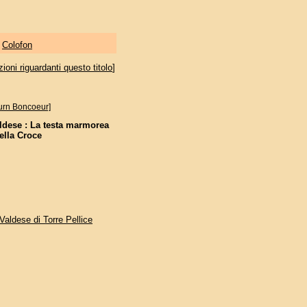
|
Colofon
oni riguardanti questo titolo
]
urn Boncoeur]
ldese : La testa marmorea
ella Croce
 Valdese di Torre Pellice