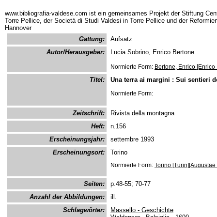
www.bibliografia-valdese.com ist ein gemeinsames Projekt der Stiftung Cent
Torre Pellice, der Società di Studi Valdesi in Torre Pellice und der Reformie
Hannover
Gattung:
Aufsatz
Autor/Herausgeber:
Lucia Sobrino, Enrico Bertone
Normierte Form:
Bertone, Enrico [Enrico
Titel:
Una terra ai margini : Sui sentieri d
Normierte Form:
Zeitschrift:
Rivista della montagna
Heft:
n.156
Erscheinungsjahr:
settembre 1993
Erscheinungsort:
Torino
Normierte Form:
Torino [Turin][Augustae
Seiten:
p.48-55; 70-77
Anzahl der Abbildungen:
ill.
Schlagwörter:
Massello - Geschichte