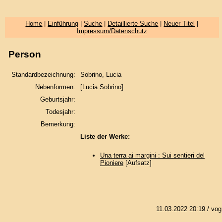
Home
|
Einführung
|
Suche
|
Detaillierte Suche
|
Neuer Titel
|
Impressum/Datenschutz
Person
Standardbezeichnung:
Sobrino, Lucia
Nebenformen:
[Lucia Sobrino]
Geburtsjahr:
Todesjahr:
Bemerkung:
Liste der Werke:
Una terra ai margini : Sui sentieri del
Pioniere
[Aufsatz]
11.03.2022 20:19
/ vog