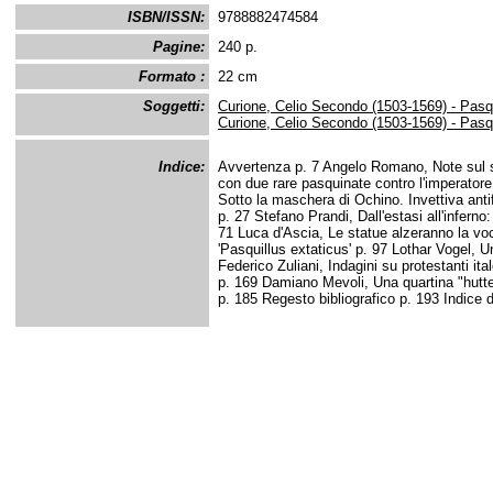
ISBN/ISSN:
9788882474584
Pagine:
240 p.
Formato :
22 cm
Soggetti:
Curione, Celio Secondo (1503-1569) - Pasq
Curione, Celio Secondo (1503-1569) - Pasqu
Indice:
Avvertenza p. 7 Angelo Romano, Note sul s
con due rare pasquinate contro l'imperator
Sotto la maschera di Ochino. Invettiva ant
p. 27 Stefano Prandi, Dall'estasi all'inferno
71 Luca d'Ascia, Le statue alzeranno la voc
'Pasquillus extaticus' p. 97 Lothar Vogel, Un
Federico Zuliani, Indagini su protestanti ita
p. 169 Damiano Mevoli, Una quartina "hutte
p. 185 Regesto bibliografico p. 193 Indice 