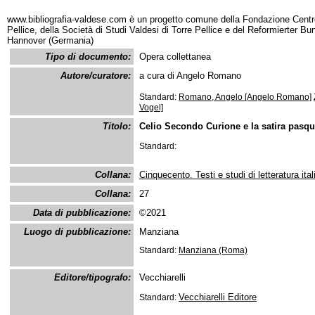
www.bibliografia-valdese.com è un progetto comune della Fondazione Centro
Pellice, della Società di Studi Valdesi di Torre Pellice e del Reformierter B
Hannover (Germania)
Tipo di documento:
Opera collettanea
Autore/curatore:
a cura di Angelo Romano
Standard:
Romano, Angelo [Angelo Romano]
Vogel]
Titolo:
Celio Secondo Curione e la satira pasq
Standard:
Collana:
Cinquecento. Testi e studi di letteratura ital
Collana:
27
Data di pubblicazione:
©2021
Luogo di pubblicazione:
Manziana
Standard:
Manziana (Roma)
Editore/tipografo:
Vecchiarelli
Vecchiarelli Editore
Standard: