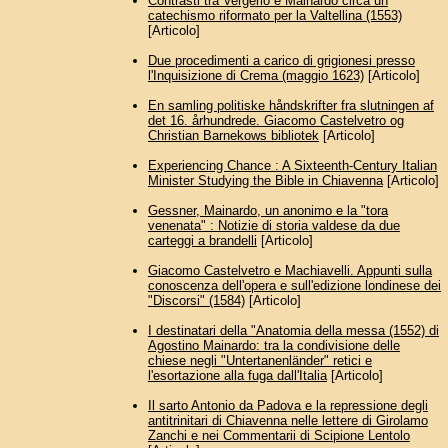
Contrasti tra Vergerio e Mainardo circa un
catechismo riformato per la Valtellina (1553)
[Articolo]
Due procedimenti a carico di grigionesi presso
l'Inquisizione di Crema (maggio 1623)
[Articolo]
En samling politiske håndskrifter fra slutningen af
det 16. århundrede. Giacomo Castelvetro og
Christian Barnekows bibliotek
[Articolo]
Experiencing Chance : A Sixteenth-Century Italian
Minister Studying the Bible in Chiavenna
[Articolo]
Gessner, Mainardo, un anonimo e la "tora
venenata" : Notizie di storia valdese da due
carteggi a brandelli
[Articolo]
Giacomo Castelvetro e Machiavelli. Appunti sulla
conoscenza dell'opera e sull'edizione londinese dei
"Discorsi" (1584)
[Articolo]
I destinatari della "Anatomia della messa (1552) di
Agostino Mainardo: tra la condivisione delle
chiese negli "Untertanenländer" retici e
l'esortazione alla fuga dall'Italia
[Articolo]
Il sarto Antonio da Padova e la repressione degli
antitrinitari di Chiavenna nelle lettere di Girolamo
Zanchi e nei Commentarii di Scipione Lentolo