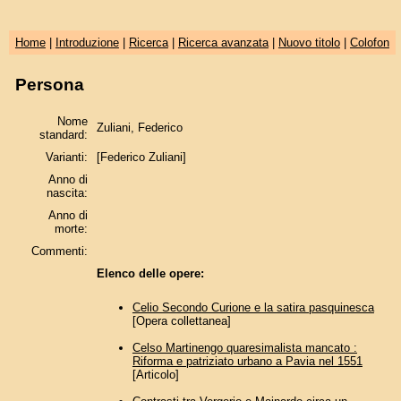
Home
|
Introduzione
|
Ricerca
|
Ricerca avanzata
|
Nuovo titolo
|
Colofon
Persona
Nome
Zuliani, Federico
standard:
Varianti:
[Federico Zuliani]
Anno di
nascita:
Anno di
morte:
Commenti:
Elenco delle opere:
Celio Secondo Curione e la satira pasquinesca
[Opera collettanea]
Celso Martinengo quaresimalista mancato :
Riforma e patriziato urbano a Pavia nel 1551
[Articolo]