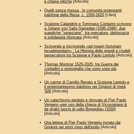
e chiese retiche
[Articolo]
Quelli senza messa : le comunità protestanti
italofone della Rezia, c. 1550-1620
[Libro]
Scipione Calandrini e Tommaso Contarini scrivono
a Johann von Salis-Samedan (1595-1596): due
suppliche "veneziane", tra mercatura, diplomazia
e solidarietà riformata
[Articolo]
Scrivendo e riscrivendo «ad meam historiam
locupletandam» : La Historia delle grandi e crudeli
persecutioni tra Scipione e Paolo Lentolo
[Articolo]
Thomas Müntzer 1525-2025: tra Guerra dei
contadini e storiografie che sono sono più
[Articolo]
Un carme di Camillo Renato a Scipione Lentolo e
il protestantesimo italofono nei Grigioni di metà
'500
[Articolo]
Un catechismo perduto e ritrovato di Pier Paolo
Vergerio «per uso della chiesa di Vicosoprano &
de gl'altri luochi di valle Bregaglia» (1550)
[Articolo]
Una lettera di Pier Paolo Vergerio inviata dai
Grigioni nei primi mesi dell'esilio
[Articolo]