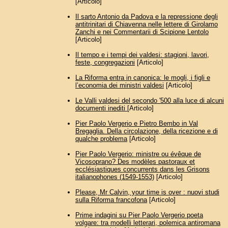
[Articolo]
Il sarto Antonio da Padova e la repressione degli
antitrinitari di Chiavenna nelle lettere di Girolamo
Zanchi e nei Commentarii di Scipione Lentolo
[Articolo]
Il tempo e i tempi dei valdesi: stagioni, lavori,
feste, congregazioni
[Articolo]
La Riforma entra in canonica: le mogli, i figli e
l’economia dei ministri valdesi
[Articolo]
Le Valli valdesi del secondo '500 alla luce di alcuni
documenti inediti
[Articolo]
Pier Paolo Vergerio e Pietro Bembo in Val
Bregaglia. Della circolazione, della ricezione e di
qualche problema
[Articolo]
Pier Paolo Vergerio: ministre ou évêque de
Vicosoprano? Des modèles pastoraux et
ecclésiastiques concurrents dans les Grisons
italianophones (1549-1553)
[Articolo]
Please, Mr Calvin, your time is over : nuovi studi
sulla Riforma francofona
[Articolo]
Prime indagini su Pier Paolo Vergerio poeta
volgare: tra modelli letterari, polemica antiromana