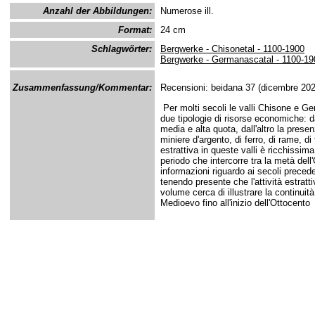
Anzahl der Abbildungen:
Numerose ill.
Format:
24 cm
Schlagwörter:
Bergwerke - Chisonetal - 1100-1900
Bergwerke - Germanascatal - 1100-19
Zusammenfassung/Kommentar:
Recensioni: beidana 37 (dicembre 2021
Per molti secoli le valli Chisone e 
due tipologie di risorse economiche: da
media e alta quota, dall'altro la presen
miniere d'argento, di ferro, di rame, di t
estrattiva in queste valli è ricchissi
periodo che intercorre tra la metà dell
informazioni riguardo ai secoli preced
tenendo presente che l'attività estrat
volume cerca di illustrare la continuità
Medioevo fino all'inizio dell'Ottocento