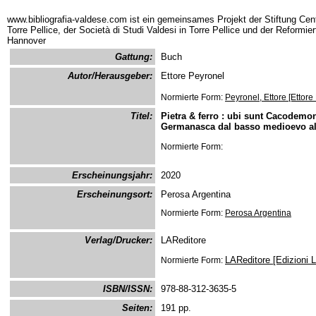
www.bibliografia-valdese.com ist ein gemeinsames Projekt der Stiftung Cent
Torre Pellice, der Società di Studi Valdesi in Torre Pellice und der Reformie
Hannover
Gattung:
Buch
Autor/Herausgeber:
Ettore Peyronel
Normierte Form:
Peyronel, Ettore [Ettore
Titel:
Pietra & ferro : ubi sunt Cacodemon
Germanasca dal basso medioevo all
Normierte Form:
Erscheinungsjahr:
2020
Erscheinungsort:
Perosa Argentina
Normierte Form:
Perosa Argentina
Verlag/Drucker:
LAReditore
LAReditore [Edizioni L
Normierte Form:
ISBN/ISSN:
978-88-312-3635-5
Seiten:
191 pp.