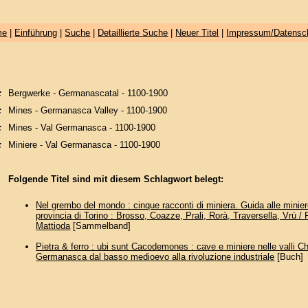
me
|
Einführung
|
Suche
|
Detaillierte Suche
|
Neuer Titel
|
Impressum/Datensc
:
Bergwerke - Germanascatal - 1100-1900
:
Mines - Germanasca Valley - 1100-1900
:
Mines - Val Germanasca - 1100-1900
:
Miniere - Val Germanasca - 1100-1900
Folgende Titel sind mit diesem Schlagwort belegt:
Nel grembo del mondo : cinque racconti di miniera. Guida alle minier
provincia di Torino : Brosso, Coazze, Prali, Rorà, Traversella, Vrù / 
Mattioda
[Sammelband]
Pietra & ferro : ubi sunt Cacodemones : cave e miniere nelle valli C
Germanasca dal basso medioevo alla rivoluzione industriale
[Buch]