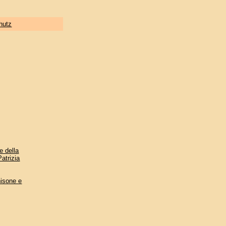
hutz
e della
Patrizia
hisone e