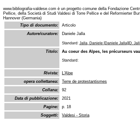
www.bibliografia-valdese.com è un progetto comune della Fondazione Centro
Pellice, della Società di Studi Valdesi di Torre Pellice e del Reformierter B
Hannover (Germania)
Tipo di documento:
Articolo
Autore/curatore:
Daniele Jalla
Standard:
Jalla, Daniele [Daniele Jalla][D. Jall
Titolo:
Au coeur des Alpes, les précurseurs va
Standard:
Rivista:
L'Alpe
opera collettanea
:
Terre de protestantismes
Collana:
92
Data di pubblicazione:
2021
Pagine:
p. 18
Soggetti:
Valdesi - Storia