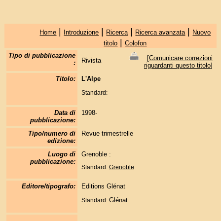
|
|
|
|
Home
Introduzione
Ricerca
Ricerca avanzata
Nuovo
|
titolo
Colofon
Tipo di pubblicazione
[
Comunicare correzioni
Rivista
:
riguardanti questo titolo
]
Titolo:
L'Alpe
Standard:
Data di
1998-
pubblicazione:
Tipo/numero di
Revue trimestrelle
edizione:
Luogo di
Grenoble :
pubblicazione:
Standard:
Grenoble
Editore/tipografo:
Editions Glénat
Glénat
Standard: