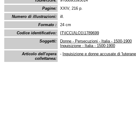
ISBN/ISSN:
9788893593014
Pagine:
XXIV, 216 p.
Numero di illustrazioni:
ill.
Formato :
24 cm
Codice identificativo:
IT\ICCU\LO1\1789699
Soggetti:
Donne - Persecuzioni - Italia - 1500-1900
Inquisizione - Italia - 1500-1900
Articolo dell'opera
-
Inquisizione e donne accusate di 'luteran
collettanea: