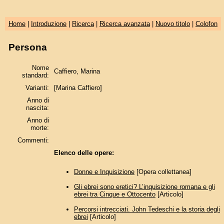
Home
|
Introduzione
|
Ricerca
|
Ricerca avanzata
|
Nuovo titolo
|
Colofon
Persona
Nome
Caffiero, Marina
standard:
Varianti:
[Marina Caffiero]
Anno di
nascita:
Anno di
morte:
Commenti:
Elenco delle opere:
Donne e Inquisizione
[Opera collettanea]
Gli ebrei sono eretici? L’inquisizione romana e gli
ebrei tra Cinque e Ottocento
[Articolo]
Percorsi intrecciati. John Tedeschi e la storia degli
ebrei
[Articolo]