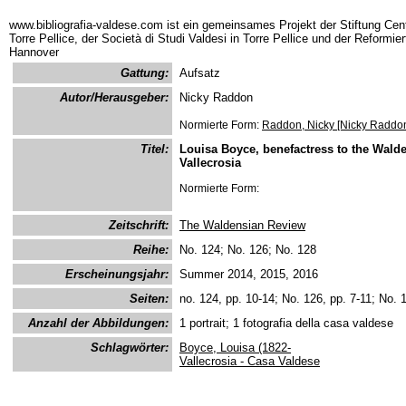
www.bibliografia-valdese.com ist ein gemeinsames Projekt der Stiftung Cent
Torre Pellice, der Società di Studi Valdesi in Torre Pellice und der Reformie
Hannover
Gattung:
Aufsatz
Autor/Herausgeber:
Nicky Raddon
Normierte Form:
Raddon, Nicky [Nicky Raddo
Titel:
Louisa Boyce, benefactress to the Wald
Vallecrosia
Normierte Form:
Zeitschrift:
The Waldensian Review
Reihe:
No. 124; No. 126; No. 128
Erscheinungsjahr:
Summer 2014, 2015, 2016
Seiten:
no. 124, pp. 10-14; No. 126, pp. 7-11; No. 
Anzahl der Abbildungen:
1 portrait; 1 fotografia della casa valdese
Schlagwörter:
Boyce, Louisa (1822-
Vallecrosia - Casa Valdese