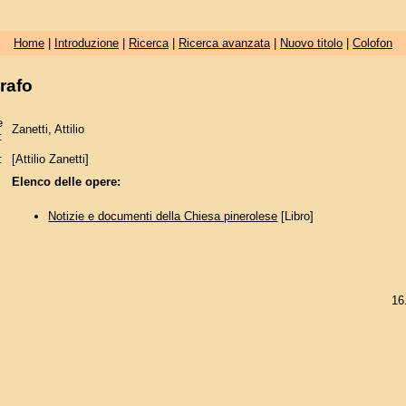
Home
|
Introduzione
|
Ricerca
|
Ricerca avanzata
|
Nuovo titolo
|
Colofon
rafo
e
Zanetti, Attilio
:
:
[Attilio Zanetti]
Elenco delle opere:
Notizie e documenti della Chiesa pinerolese
[Libro]
16